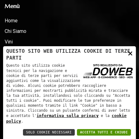
Menù
Home
Chi Siamo
Vini
×
QUESTO SITO WEB UTILIZZA COOKIE DI TERZE
News
PARTI
Premi
Questo sito utilizza cookie
tecnici per la navigazione e
Certificazioni - D.LG 231 - ESG
cookie di terze parti per servizi
aggiuntivi come la visualizzazione
Contatti
di video. Alcuni cookie potrebbero raccogliere
informazioni per mostrarti pubblicità mirata e tracciare
la tua attività, installandosi solo cliccando su "Accetta
tutti i cookie". Puoi modificare le tue preferenze in
qualsiasi momento tramite il link "Cookie" in basso a
INDICAZIONI
sinistra. Cliccando su un pulsante confermi di aver letto
informativa sulla privacy
cookie
e accettato l'
e la
SMALTIMENTO
policy
.
97/127/CE
Contri Spumanti S.P.A. | P.IVA: 01241060233 | C.F.:
SOLO COOKIE NECESSARI
ACCETTA TUTTI E CHIUDI
01241060233 | Cap. soc. 943.410,00 € | REA: VR168551 |