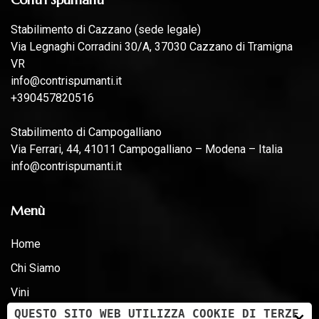
Stabilimento di Cazzano (sede legale)
Via Legnaghi Corradini 30/A, 37030 Cazzano di Tramigna
VR
info@contrispumanti.it
+390457820516
Stabilimento di Campogalliano
Via Ferrari, 44, 41011 Campogalliano – Modena – Italia
info@contrispumanti.it
Menù
Home
Chi Siamo
Vini
×
QUESTO SITO WEB UTILIZZA COOKIE DI TERZE
News