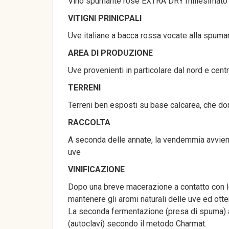
Vino spumante rosè EXTRA DRY millesimato
VITIGNI PRINICPALI
Uve italiane a bacca rossa vocate alla spuma
AREA DI PRODUZIONE
Uve provenienti in particolare dal nord e centr
TERRENI
Terreni ben esposti su base calcarea, che don
RACCOLTA
A seconda delle annate, la vendemmia avviene 
uve
VINIFICAZIONE
Dopo una breve macerazione a contatto con le 
mantenere gli aromi naturali delle uve ed otte
La seconda fermentazione (presa di spuma) avv
(autoclavi) secondo il metodo Charmat.