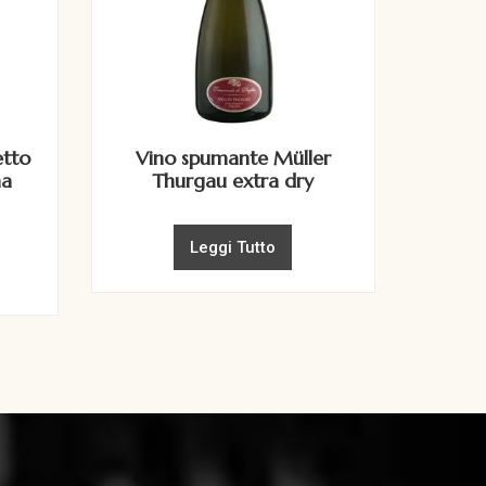
etto
Vino spumante Müller
na
Thurgau extra dry
Leggi Tutto