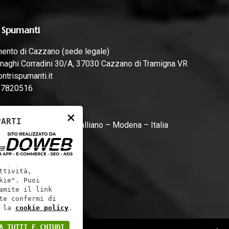
 Spumanti
mento di Cazzano (sede legale)
naghi Corradini 30/A, 37030 Cazzano di Tramigna VR
ntrispumanti.it
57820516
mento di Campogalliano
×
PARTI
rari, 44, 41011 Campogalliano – Modena – Italia
ntrispumanti.it
ttività,
kie". Puoi
amite il link
te confermi di
 la
cookie policy
.
A TUTTI E CHIUDI