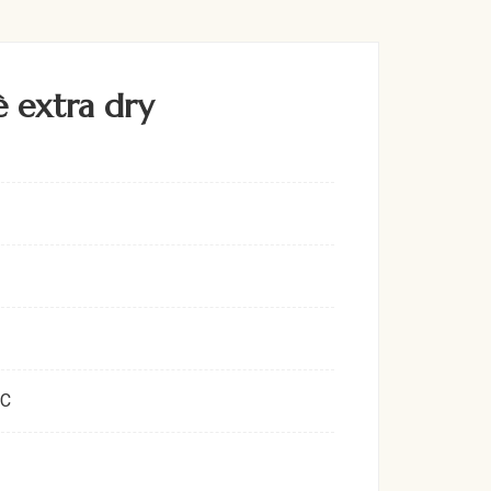
 extra dry
OC