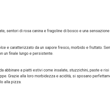
ttate, sentori di rosa canina e fragoline di bosco e una sensazio
e e caratterizzato da un sapore fresco, morbido e fruttato. Sentori
on un finale lungo e persistente.
i da abbinare a piatti estivi come insalate, stuzzichini, paste e ri
uppe. Grazie alla loro morbidezza e acidità, si sposano perfetta
o alla pizza.