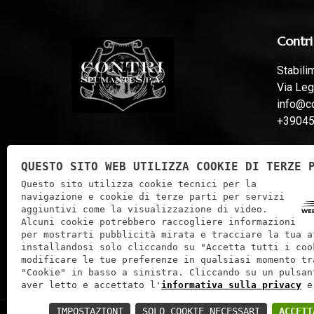
Contri
Stabili
Via Leg
info@co
+3904
Stabili
QUESTO SITO WEB UTILIZZA COOKIE DI TERZE 
Via Fer
Questo sito utilizza cookie tecnici per la
info@co
navigazione e cookie di terze parti per servizi
aggiuntivi come la visualizzazione di video.
Alcuni cookie potrebbero raccogliere informazioni
per mostrarti pubblicità mirata e tracciare la tua a
installandosi solo cliccando su "Accetta tutti i coo
modificare le tue preferenze in qualsiasi momento tr
"Cookie" in basso a sinistra. Cliccando su un pulsan
aver letto e accettato l'
informativa sulla privacy
e
IMPOSTAZIONI
SOLO COOKIE NECESSARI
ACCETT