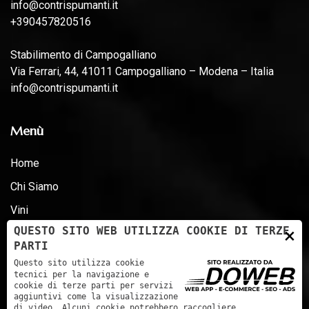
info@contrispumanti.it
+390457820516
Stabilimento di Campogalliano
Via Ferrari, 44, 41011 Campogalliano – Modena – Italia
info@contrispumanti.it
Menù
Home
Chi Siamo
Vini
×
QUESTO SITO WEB UTILIZZA COOKIE DI TERZE
News
PARTI
Premi
Questo sito utilizza cookie
tecnici per la navigazione e
Certificazioni - D.LG 231 - ESG
cookie di terze parti per servizi
aggiuntivi come la visualizzazione
Contatti
di video. Alcuni cookie potrebbero raccogliere