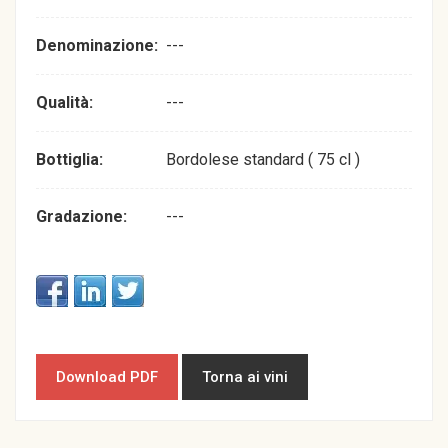
Denominazione:
---
Qualità:
---
Bottiglia:
Bordolese standard ( 75 cl )
Gradazione:
---
Download PDF
Torna ai vini