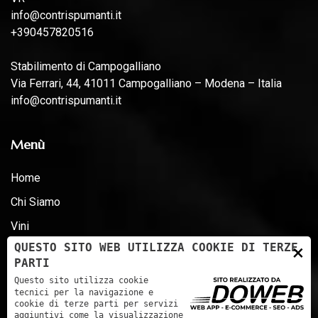
info@contrispumanti.it
+390457820516
Stabilimento di Campogalliano
Via Ferrari, 44, 41011 Campogalliano – Modena – Italia
info@contrispumanti.it
Menù
Home
Chi Siamo
Vini
×
QUESTO SITO WEB UTILIZZA COOKIE DI TERZE
News
PARTI
Premi
Questo sito utilizza cookie
tecnici per la navigazione e
Certificazioni - D.LG 231 - ESG
cookie di terze parti per servizi
aggiuntivi come la visualizzazione