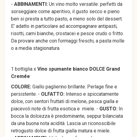
-
ABBINAMENTI:
Un vino molto versatile: perfetti da
sorseggiare come aperitivo, il gusto secco e pieno
ben si presta a tutto pasto, a meno solo del dessert.
E' adatto in particolare ad accompagnare antipasti,
risotti, carni bianche, crostacei e pesce crudo o fritto.
Da provare anche con formaggi freschi, a pasta molle
o a media stagionatura.
1 bottiglia x
Vino spumante bianco DOLCE Grand
Cremée
COLORE:
Giallo paglierino brillante. Perlage fine e
persistente. -
OLFATTO:
Intenso e spiccatamente
dolce, con sentori fruttati di melone, pesca gialla e
piacevoli note di frutta esotica e miele. -
GUSTO:
In
bocca la dolcezza è predominante, seppur bilanciata
da una buona nota acidità. Lascia un riconoscibile
retrogusto dolce di frutta gialla matura e miele.