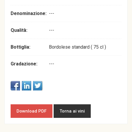
Denominazione:
---
Qualità:
---
Bottiglia:
Bordolese standard ( 75 cl )
Gradazione:
---
Download PDF
Torna ai vini