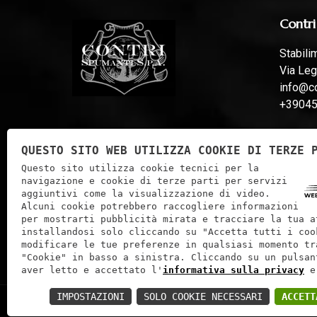
Contri
Stabili
Via Leg
info@co
+3904
Stabili
QUESTO SITO WEB UTILIZZA COOKIE DI TERZE 
Via Fer
Questo sito utilizza cookie tecnici per la
info@co
navigazione e cookie di terze parti per servizi
aggiuntivi come la visualizzazione di video.
Alcuni cookie potrebbero raccogliere informazioni
per mostrarti pubblicità mirata e tracciare la tua a
installandosi solo cliccando su "Accetta tutti i coo
modificare le tue preferenze in qualsiasi momento tr
"Cookie" in basso a sinistra. Cliccando su un pulsan
aver letto e accettato l'
informativa sulla privacy
e
IMPOSTAZIONI
SOLO COOKIE NECESSARI
ACCETT
Contri Spumanti S.P.A. | P.IVA: 01241060233 | C.