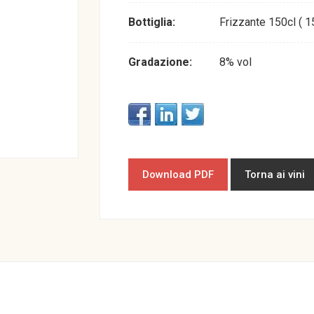
Bottiglia:
Frizzante 150cl ( 15
Gradazione:
8% vol
Download PDF
Torna ai vini