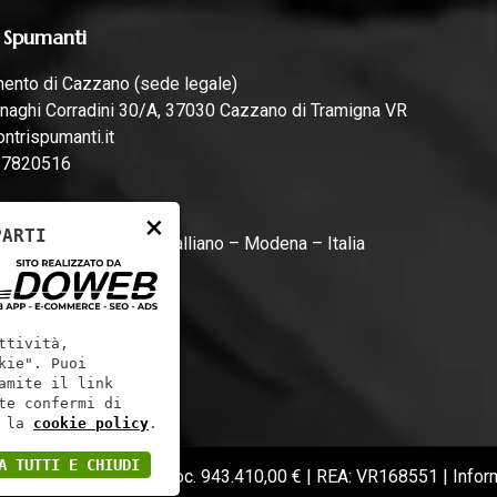
 Spumanti
mento di Cazzano (sede legale)
naghi Corradini 30/A, 37030 Cazzano di Tramigna VR
ntrispumanti.it
57820516
mento di Campogalliano
×
PARTI
rari, 44, 41011 Campogalliano – Modena – Italia
ntrispumanti.it
ttività,
kie". Puoi
amite il link
te confermi di
 la
cookie policy
.
A TUTTI E CHIUDI
F.: 01241060233 | Cap. soc. 943.410,00 € | REA: VR168551 |
Infor