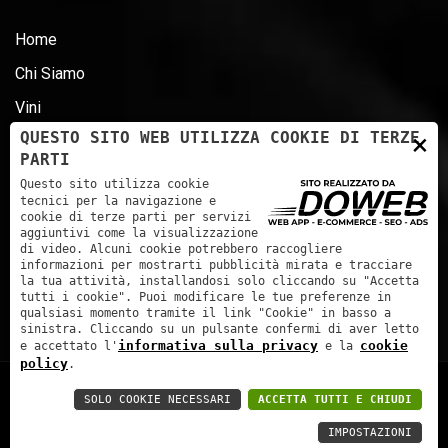
Home
Chi Siamo
Vini
×
QUESTO SITO WEB UTILIZZA COOKIE DI TERZE
News
PARTI
Premi
Questo sito utilizza cookie
tecnici per la navigazione e
Certificazioni - D.LG 231 - ESG
cookie di terze parti per servizi
aggiuntivi come la visualizzazione
Contatti
di video. Alcuni cookie potrebbero raccogliere
informazioni per mostrarti pubblicità mirata e tracciare
la tua attività, installandosi solo cliccando su "Accetta
tutti i cookie". Puoi modificare le tue preferenze in
qualsiasi momento tramite il link "Cookie" in basso a
INDICAZIONI
sinistra. Cliccando su un pulsante confermi di aver letto
informativa sulla privacy
cookie
e accettato l'
e la
SMALTIMENTO
policy
.
97/127/CE
Contri Spumanti S.P.A. | P.IVA: 01241060233 | C.F.:
SOLO COOKIE NECESSARI
ACCETTA TUTTI E CHIUDI
01241060233 | Cap. soc. 943.410,00 € | REA: VR168551 |
IMPOSTAZIONI
Informativa sulla privacy
|
Cookie policy